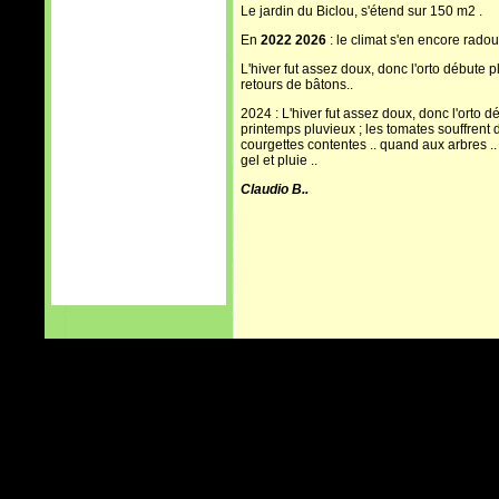
Le jardin du Biclou, s'étend sur 150 m2 .
En
2022 2026
: le climat s'en encore radou
L'hiver fut assez doux, donc l'orto débute p
retours de bâtons..
2024 : L'hiver fut assez doux, donc l'orto dé
printemps pluvieux ; les tomates souffrent d
courgettes contentes .. quand aux arbres ..
gel et pluie ..
Claudio B..