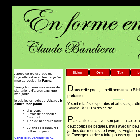
Biclou
Orto
Tac
L
A force de me dire que ma
bicyclette est une charrue, je l'ai
mise au boulot :
la Fanny.
D
Vous y trouverez mes essais de
ans cette page, le petit pensum du
Bic
plantations d'arbres ainsi que
mon jardin.
prétention.
je suis les conseils de Voltaire :
je
Y sont relatés les plantes et arbustes jard
cultive mon jardin.
Savoie : à 500 m d'altitude.
si tu veux:
3 mois de bonheur :
P
fiance toi.
as facile de cultiver son jardin à cette la
1 an de bonheur : marie
toi.
deux coups de pédales, mais avec un peu 
30 ans de bonheurs :
jardins des mémés de faverges, Englannaz
cultive ton jardin
la Faverges
, arrive à faire pousser quelq
Conseils du Jardinier de A2