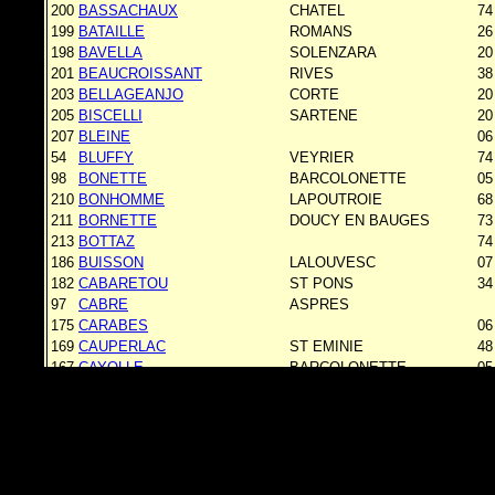
200
BASSACHAUX
CHATEL
74
199
BATAILLE
ROMANS
26
198
BAVELLA
SOLENZARA
20
201
BEAUCROISSANT
RIVES
38
203
BELLAGEANJO
CORTE
20
205
BISCELLI
SARTENE
20
207
BLEINE
06
54
BLUFFY
VEYRIER
74
98
BONETTE
BARCOLONETTE
05
210
BONHOMME
LAPOUTROIE
68
211
BORNETTE
DOUCY EN BAUGES
73
213
BOTTAZ
74
186
BUISSON
LALOUVESC
07
182
CABARETOU
ST PONS
34
97
CABRE
ASPRES
175
CARABES
06
169
CAUPERLAC
ST EMINIE
48
167
CAYOLLE
BARCOLONETTE
05
162
CAYRON
BEAUMES DE VENI
84
164
CENDRIER
HAUTEVILLE
01
197
CEYSSAT
CLERMONT FERRAND
63
166
CHAISE
BEAUMES DE VENI
84
168
CHAMBOTTE
50
CHAMP-LAURENT
CHAMOUX
73