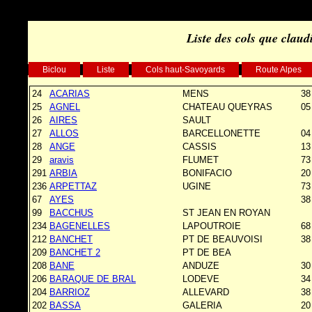
Liste des cols que claud
Biclou
Liste
Cols haut-Savoyards
Route Alpes
24
ACARIAS
MENS
38
25
AGNEL
CHATEAU QUEYRAS
05
26
AIRES
SAULT
27
ALLOS
BARCELLONETTE
04
28
ANGE
CASSIS
13
29
aravis
FLUMET
73
291
ARBIA
BONIFACIO
20
236
ARPETTAZ
UGINE
73
67
AYES
38
99
BACCHUS
ST JEAN EN ROYAN
234
BAGENELLES
LAPOUTROIE
68
212
BANCHET
PT DE BEAUVOISI
38
209
BANCHET 2
PT DE BEA
208
BANE
ANDUZE
30
206
BARAQUE DE BRAL
LODEVE
34
204
BARRIOZ
ALLEVARD
38
202
BASSA
GALERIA
20