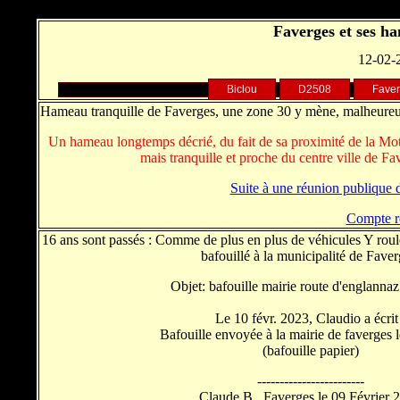
Faverges et ses h
12-02-
Biclou
D2508
Fave
Hameau tranquille de Faverges, une zone 30 y mène, malheure
Un hameau longtemps décrié, du fait de sa proximité de la Mott
mais tranquille et proche du centre ville de 
Suite à une réunion publique 
Compte r
16 ans sont passés : Comme de plus en plus de véhicules Y roul
bafouillé à la municipalité de Faver
Objet: bafouille mairie route d'englannaz
Le 10 févr. 2023, Claudio a écrit 
Bafouille envoyée à la mairie de faverges 
(bafouille papier)
------------------------
Claude B.. Faverges le 09 Février 