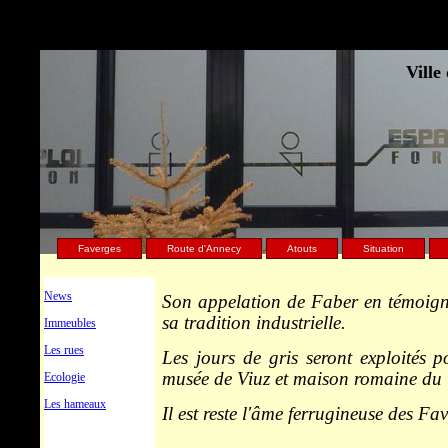
Ville
Faverges
Route d'Annecy
Atouts
Situation
News
Son appelation de Faber en témoigne,
sa tradition industrielle.
Immeubles
Les rues
Les jours de gris seront exploités p
musée de Viuz et maison romaine du 
Ecologie
Les hameaux
Il est reste l'âme ferrugineuse des Fa