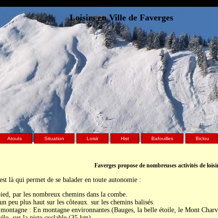
Loisirs en Ville de Faverges
Atouts
Situation
Loisir
Hist
Bafouilles
Biclou
Faverges propose de nombreuses activités de loisi
est là qui permet de se balader en toute autonomie :
ied, par les nombreux chemins dans la combe.
un peu plus haut sur les côteaux. sur les chemins balisés.
montagne : En montagne environnantes.(Bauges, la belle étoile, le Mont Charvi
élo, sur la piste cyclable (35 km)