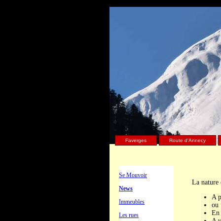
Faverges
Route d'Annecy
Se Mouvoir
La nature 
News
A p
Immeubles
ou 
En 
Les rues
A v