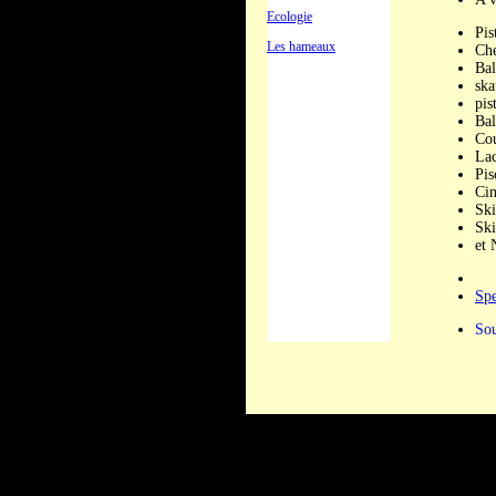
Ecologie
Pis
Les hameaux
Che
Bal
ska
pis
Bal
Cou
Lac
Pis
Cin
Ski
Ski
et 
Spe
Sou