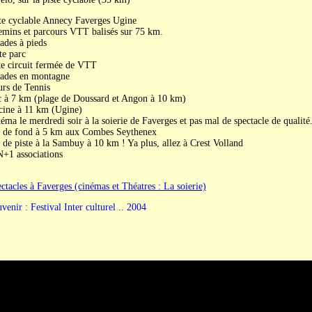
te cyclable Annecy Faverges Ugine
mins et parcours VTT balisés sur 75 km.
ades à pieds
te parc
te circuit fermée de VTT
ades en montagne
rs de Tennis
 à 7 km (plage de Doussard et Angon à 10 km)
cine à 11 km (Ugine)
éma le merdredi soir à la soierie de Faverges et pas mal de spectacle de qualité
 de fond à 5 km aux Combes Seythenex
 de piste à la Sambuy à 10 km ! Ya plus, allez à Crest Volland
N+1 associations
ctacles à Faverges (cinémas et Théatres : La soierie)
venir : Festival Inter culturel .. 2004