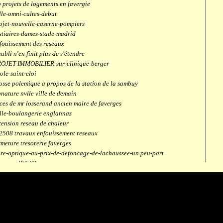
 projets de logements en favergie
lle-omni-cultes-debut
ojet-nouvelle-caserne-pompiers
stiaires-dames-stade-madrid
fouissement des reseaux
aubli n'en finit plus de s'étendre
OJET-IMMOBILIER-sur-clinique-berger
ole-saint-eloi
osse polemique a propos de la station de la sambuy
gnature nvlle ville de demain
ces de mr losserand ancien maire de faverges
lle-boulangerie englannaz
tension reseau de chaleur
2508 travaux enfouissement reseaux
rmeture tresorerie faverges
bre-optique-au-prix-de-defoncage-de-lachaussee-un peu-part
verges-D2508
aubli
ntrale solaire
mpus connecté
fection route des ecombettes a englannaz
terne gaz à la chaufferie de faverges
but travaux immeubles face a carouf