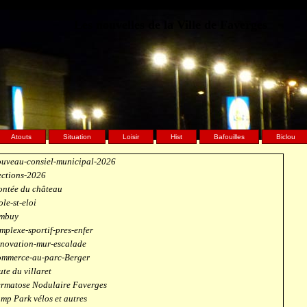
Les nouvelles de la Ville de Faverges
Atouts
Situation
Loisir
Hist
Bafouilles
Biclou
uveau-consiel-municipal-2026
ections-2026
ntée du château
ole-st-eloi
mbuy
mplexe-sportif-pres-enfer
novation-mur-escalade
mmerce-au-parc-Berger
ute du villaret
rmatose Nodulaire Faverges
mp Park vélos et autres