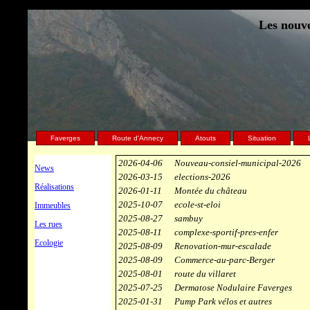
Les nouve
Faverges
Route d'Annecy
Atouts
Situation
2026-04-06
Nouveau-consiel-municipal-2026
News
2026-03-15
elections-2026
Réalisations
2026-01-11
Montée du château
2025-10-07
ecole-st-eloi
Immeubles
2025-08-27
sambuy
Les rues
2025-08-11
complexe-sportif-pres-enfer
Ecologie
2025-08-09
Renovation-mur-escalade
2025-08-09
Commerce-au-parc-Berger
2025-08-01
route du villaret
2025-07-25
Dermatose Nodulaire Faverges
2025-01-31
Pump Park vélos et autres