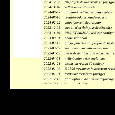
2024-12-05
Nb projets de logements en favergie
2024-11-16
salle-omni-cultes-debut
2024-09-27
projet-nouvelle-caserne-pompiers
2024-06-16
vestiaires-dames-stade-madrid
2024-02-22
enfouissement des reseaux
2023-12-08
staubli n'en finit plus de s'étendre
2023-11-19
PROJET-IMMOBILIER-sur-clinique-
2023-09-01
Ecole-saint-eloi
2023-03-13
grosse polemique a propos de la sta
2023-03-07
signature nvlle ville de demain
2022-04-05
deces de mr losserand ancien maire
2022-04-01
nvlle-boulangerie englannaz
2022-01-21
extension reseau de chaleur
2022-01-06
D 2508 travaux enfouissement rese
2022-01-01
fermeture tresorerie faverges
2021-12-17
fibre-optique-au-prix-de-defoncage
2021-12-17
faverges-D2508
2021-12-17
staubli
2021-11-10
centrale solaire
2021-10-30
campus connecté
2021-06-04
refection route des ecombettes a en
2020-12-26
citerne gaz à la chaufferie de faver
2020-12-18
début travaux immeubles face a car