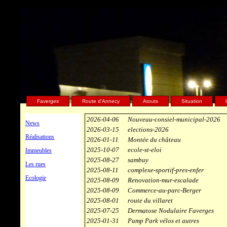
Les nouve
Faverges
Route d'Annecy
Atouts
Situation
2026-04-06
Nouveau-consiel-municipal-2026
News
2026-03-15
elections-2026
Réalisations
2026-01-11
Montée du château
2025-10-07
ecole-st-eloi
Immeubles
2025-08-27
sambuy
Les rues
2025-08-11
complexe-sportif-pres-enfer
Ecologie
2025-08-09
Renovation-mur-escalade
2025-08-09
Commerce-au-parc-Berger
2025-08-01
route du villaret
2025-07-25
Dermatose Nodulaire Faverges
2025-01-31
Pump Park vélos et autres