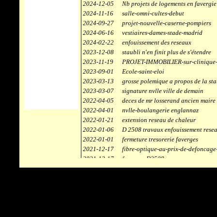
2024-12-05
Nb projets de logements en favergie
2024-11-16
salle-omni-cultes-debut
2024-09-27
projet-nouvelle-caserne-pompiers
2024-06-16
vestiaires-dames-stade-madrid
2024-02-22
enfouissement des reseaux
2023-12-08
staubli n'en finit plus de s'étendre
2023-11-19
PROJET-IMMOBILIER-sur-clinique-
2023-09-01
Ecole-saint-eloi
2023-03-13
grosse polemique a propos de la sta
2023-03-07
signature nvlle ville de demain
2022-04-05
deces de mr losserand ancien maire
2022-04-01
nvlle-boulangerie englannaz
2022-01-21
extension reseau de chaleur
2022-01-06
D 2508 travaux enfouissement rese
2022-01-01
fermeture tresorerie faverges
2021-12-17
fibre-optique-au-prix-de-defoncage
2021-12-17
faverges-D2508
2021-12-17
staubli
2021-11-10
centrale solaire
2021-10-30
campus connecté
2021-06-04
refection route des ecombettes a en
2020-12-26
citerne gaz à la chaufferie de faver
2020-12-18
début travaux immeubles face a car