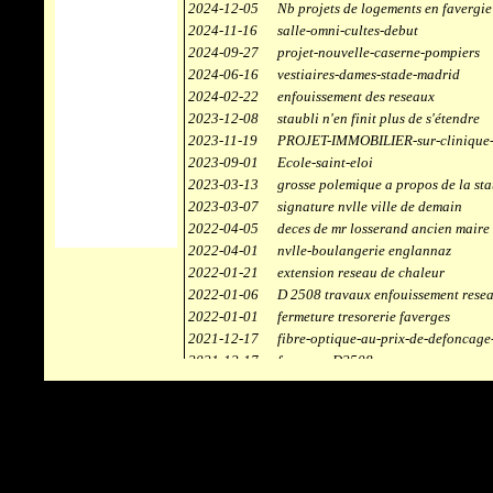
2024-12-05
Nb projets de logements en favergie
2024-11-16
salle-omni-cultes-debut
2024-09-27
projet-nouvelle-caserne-pompiers
2024-06-16
vestiaires-dames-stade-madrid
2024-02-22
enfouissement des reseaux
2023-12-08
staubli n'en finit plus de s'étendre
2023-11-19
PROJET-IMMOBILIER-sur-clinique-
2023-09-01
Ecole-saint-eloi
2023-03-13
grosse polemique a propos de la sta
2023-03-07
signature nvlle ville de demain
2022-04-05
deces de mr losserand ancien maire
2022-04-01
nvlle-boulangerie englannaz
2022-01-21
extension reseau de chaleur
2022-01-06
D 2508 travaux enfouissement rese
2022-01-01
fermeture tresorerie faverges
2021-12-17
fibre-optique-au-prix-de-defoncage
2021-12-17
faverges-D2508
2021-12-17
staubli
2021-11-10
centrale solaire
2021-10-30
campus connecté
2021-06-04
refection route des ecombettes a en
2020-12-26
citerne gaz à la chaufferie de faver
2020-12-18
début travaux immeubles face a car