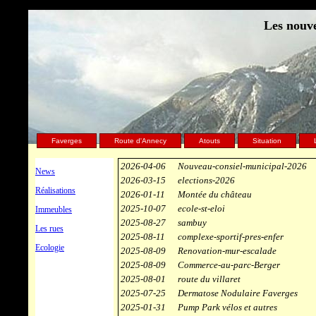
Les nouve
Faverges
Route d'Annecy
Atouts
Situation
2026-04-06
Nouveau-consiel-municipal-2026
News
2026-03-15
elections-2026
Réalisations
2026-01-11
Montée du château
2025-10-07
ecole-st-eloi
Immeubles
2025-08-27
sambuy
Les rues
2025-08-11
complexe-sportif-pres-enfer
Ecologie
2025-08-09
Renovation-mur-escalade
2025-08-09
Commerce-au-parc-Berger
2025-08-01
route du villaret
2025-07-25
Dermatose Nodulaire Faverges
2025-01-31
Pump Park vélos et autres