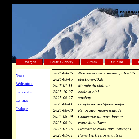
Les nouve
Faverges
Route d'Annecy
Atouts
Situation
2026-04-06
Nouveau-consiel-municipal-2026
News
2026-03-15
elections-2026
Réalisations
2026-01-11
Montée du château
2025-10-07
ecole-st-eloi
Immeubles
2025-08-27
sambuy
Les rues
2025-08-11
complexe-sportif-pres-enfer
Ecologie
2025-08-09
Renovation-mur-escalade
2025-08-09
Commerce-au-parc-Berger
2025-08-01
route du villaret
2025-07-25
Dermatose Nodulaire Faverges
2025-01-31
Pump Park vélos et autres