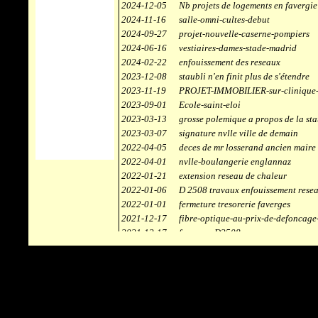
2024-12-05
Nb projets de logements en favergie
2024-11-16
salle-omni-cultes-debut
2024-09-27
projet-nouvelle-caserne-pompiers
2024-06-16
vestiaires-dames-stade-madrid
2024-02-22
enfouissement des reseaux
2023-12-08
staubli n'en finit plus de s'étendre
2023-11-19
PROJET-IMMOBILIER-sur-clinique-
2023-09-01
Ecole-saint-eloi
2023-03-13
grosse polemique a propos de la sta
2023-03-07
signature nvlle ville de demain
2022-04-05
deces de mr losserand ancien maire
2022-04-01
nvlle-boulangerie englannaz
2022-01-21
extension reseau de chaleur
2022-01-06
D 2508 travaux enfouissement rese
2022-01-01
fermeture tresorerie faverges
2021-12-17
fibre-optique-au-prix-de-defoncage
2021-12-17
faverges-D2508
2021-12-17
staubli
2021-11-10
centrale solaire
2021-10-30
campus connecté
2021-06-04
refection route des ecombettes a en
2020-12-26
citerne gaz à la chaufferie de faver
2020-12-18
début travaux immeubles face a car