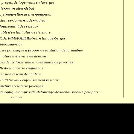
 projets de logements en favergie
lle-omni-cultes-debut
ojet-nouvelle-caserne-pompiers
stiaires-dames-stade-madrid
fouissement des reseaux
aubli n'en finit plus de s'étendre
OJET-IMMOBILIER-sur-clinique-berger
ole-saint-eloi
osse polemique a propos de la station de la sambuy
gnature nvlle ville de demain
ces de mr losserand ancien maire de faverges
lle-boulangerie englannaz
tension reseau de chaleur
2508 travaux enfouissement reseaux
rmeture tresorerie faverges
bre-optique-au-prix-de-defoncage-de-lachaussee-un peu-part
verges-D2508
aubli
ntrale solaire
mpus connecté
fection route des ecombettes a englannaz
terne gaz à la chaufferie de faverges
but travaux immeubles face a carouf