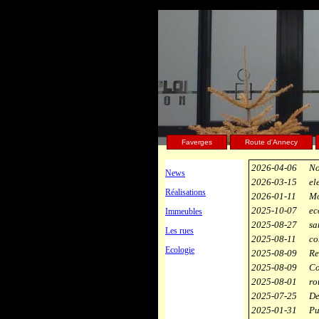
Faverges
Route d'Annecy
2026-04-06
No
News
2026-03-15
el
Réalisations
2026-01-11
Mo
2025-10-07
ec
Immeubles
2025-08-27
sa
Les rues
2025-08-11
co
Ecologie
2025-08-09
Re
2025-08-09
Co
2025-08-01
ro
2025-07-25
De
2025-01-31
Pu