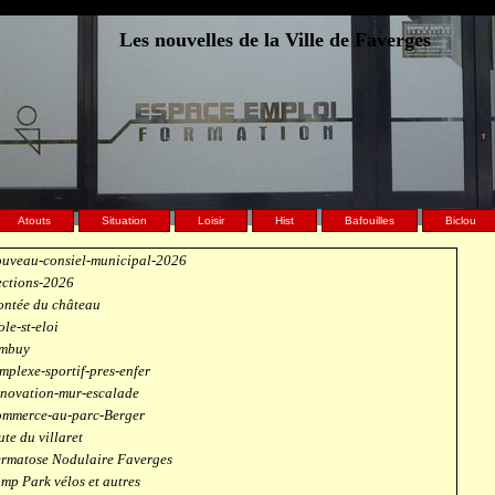
Les nouvelles de la Ville de Faverges
Atouts
Situation
Loisir
Hist
Bafouilles
Biclou
uveau-consiel-municipal-2026
ections-2026
ntée du château
ole-st-eloi
mbuy
mplexe-sportif-pres-enfer
novation-mur-escalade
mmerce-au-parc-Berger
ute du villaret
rmatose Nodulaire Faverges
mp Park vélos et autres