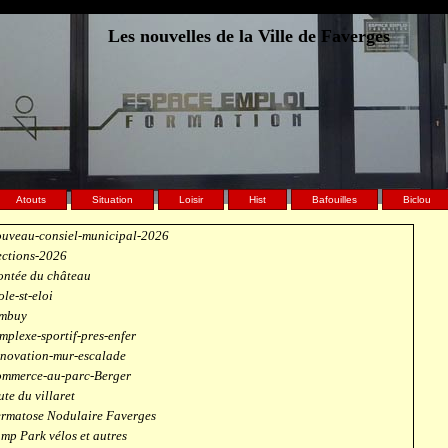
Les nouvelles de la Ville de Faverges
Atouts
Situation
Loisir
Hist
Bafouilles
Biclou
uveau-consiel-municipal-2026
ections-2026
ntée du château
ole-st-eloi
mbuy
mplexe-sportif-pres-enfer
novation-mur-escalade
mmerce-au-parc-Berger
ute du villaret
rmatose Nodulaire Faverges
mp Park vélos et autres