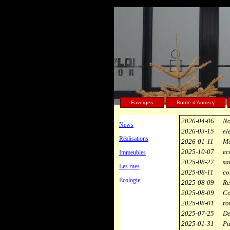
Faverges
Route d'Annecy
2026-04-06
No
News
2026-03-15
el
Réalisations
2026-01-11
Mo
2025-10-07
ec
Immeubles
2025-08-27
sa
Les rues
2025-08-11
co
Ecologie
2025-08-09
Re
2025-08-09
Co
2025-08-01
ro
2025-07-25
De
2025-01-31
Pu