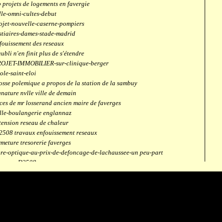
 projets de logements en favergie
lle-omni-cultes-debut
ojet-nouvelle-caserne-pompiers
stiaires-dames-stade-madrid
fouissement des reseaux
aubli n'en finit plus de s'étendre
OJET-IMMOBILIER-sur-clinique-berger
ole-saint-eloi
osse polemique a propos de la station de la sambuy
gnature nvlle ville de demain
ces de mr losserand ancien maire de faverges
lle-boulangerie englannaz
tension reseau de chaleur
2508 travaux enfouissement reseaux
rmeture tresorerie faverges
bre-optique-au-prix-de-defoncage-de-lachaussee-un peu-part
verges-D2508
aubli
ntrale solaire
mpus connecté
fection route des ecombettes a englannaz
terne gaz à la chaufferie de faverges
but travaux immeubles face a carouf