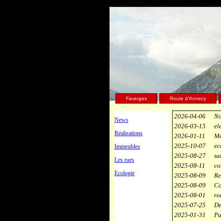
Faverges
Route d'Annecy
2026-04-06
No
News
2026-03-15
el
Réalisations
2026-01-11
Mo
2025-10-07
ec
Immeubles
2025-08-27
sa
Les rues
2025-08-11
co
Ecologie
2025-08-09
Re
2025-08-09
Co
2025-08-01
ro
2025-07-25
De
2025-01-31
Pu