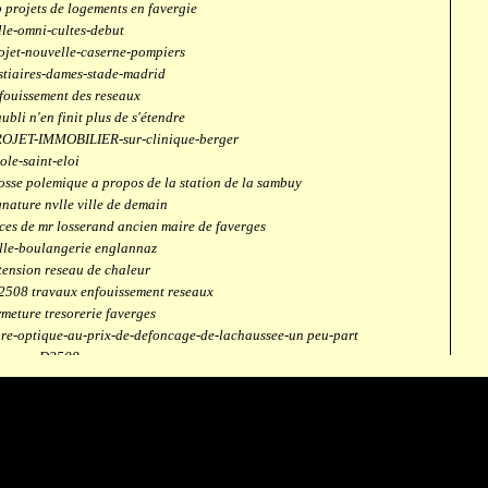
 projets de logements en favergie
lle-omni-cultes-debut
ojet-nouvelle-caserne-pompiers
stiaires-dames-stade-madrid
fouissement des reseaux
aubli n'en finit plus de s'étendre
OJET-IMMOBILIER-sur-clinique-berger
ole-saint-eloi
osse polemique a propos de la station de la sambuy
gnature nvlle ville de demain
ces de mr losserand ancien maire de faverges
lle-boulangerie englannaz
tension reseau de chaleur
2508 travaux enfouissement reseaux
rmeture tresorerie faverges
bre-optique-au-prix-de-defoncage-de-lachaussee-un peu-part
verges-D2508
aubli
ntrale solaire
mpus connecté
fection route des ecombettes a englannaz
terne gaz à la chaufferie de faverges
but travaux immeubles face a carouf