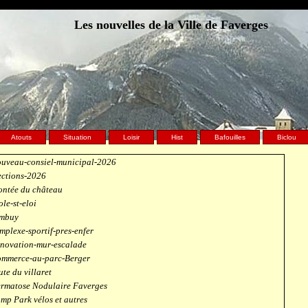
Les nouvelles de la Ville de Faverges
Atouts
Situation
Loisir
Hist
Bafouilles
Biclou
uveau-consiel-municipal-2026
ections-2026
ntée du château
ole-st-eloi
mbuy
mplexe-sportif-pres-enfer
novation-mur-escalade
mmerce-au-parc-Berger
ute du villaret
rmatose Nodulaire Faverges
mp Park vélos et autres