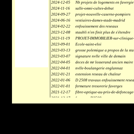
2024-12-05
Nb projets de logements en favergie
2024-11-16
salle-omni-cultes-debut
2024-09-27
projet-nouvelle-caserne-pompiers
2024-06-16
vestiaires-dames-stade-madrid
2024-02-22
enfouissement des reseaux
2023-12-08
staubli n'en finit plus de s'étendre
2023-11-19
PROJET-IMMOBILIER-sur-clinique-
2023-09-01
Ecole-saint-eloi
2023-03-13
grosse polemique a propos de la sta
2023-03-07
signature nvlle ville de demain
2022-04-05
deces de mr losserand ancien maire
2022-04-01
nvlle-boulangerie englannaz
2022-01-21
extension reseau de chaleur
2022-01-06
D 2508 travaux enfouissement rese
2022-01-01
fermeture tresorerie faverges
2021-12-17
fibre-optique-au-prix-de-defoncage
2021-12-17
faverges-D2508
2021-12-17
staubli
2021-11-10
centrale solaire
2021-10-30
campus connecté
2021-06-04
refection route des ecombettes a en
2020-12-26
citerne gaz à la chaufferie de faver
2020-12-18
début travaux immeubles face a car