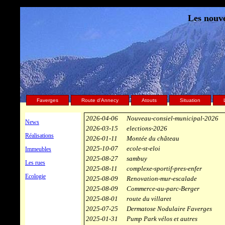
Les nouve
Faverges
Route d'Annecy
Atouts
Situation
2026-04-06
Nouveau-consiel-municipal-2026
News
2026-03-15
elections-2026
Réalisations
2026-01-11
Montée du château
2025-10-07
ecole-st-eloi
Immeubles
2025-08-27
sambuy
Les rues
2025-08-11
complexe-sportif-pres-enfer
Ecologie
2025-08-09
Renovation-mur-escalade
2025-08-09
Commerce-au-parc-Berger
2025-08-01
route du villaret
2025-07-25
Dermatose Nodulaire Faverges
2025-01-31
Pump Park vélos et autres