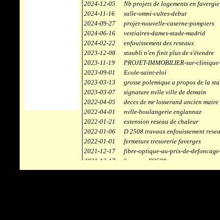
2024-12-05
Nb projets de logements en favergie
2024-11-16
salle-omni-cultes-debut
2024-09-27
projet-nouvelle-caserne-pompiers
2024-06-16
vestiaires-dames-stade-madrid
2024-02-22
enfouissement des reseaux
2023-12-08
staubli n'en finit plus de s'étendre
2023-11-19
PROJET-IMMOBILIER-sur-clinique-
2023-09-01
Ecole-saint-eloi
2023-03-13
grosse polemique a propos de la sta
2023-03-07
signature nvlle ville de demain
2022-04-05
deces de mr losserand ancien maire
2022-04-01
nvlle-boulangerie englannaz
2022-01-21
extension reseau de chaleur
2022-01-06
D 2508 travaux enfouissement rese
2022-01-01
fermeture tresorerie faverges
2021-12-17
fibre-optique-au-prix-de-defoncage
2021-12-17
faverges-D2508
2021-12-17
staubli
2021-11-10
centrale solaire
2021-10-30
campus connecté
2021-06-04
refection route des ecombettes a en
2020-12-26
citerne gaz à la chaufferie de faver
2020-12-18
début travaux immeubles face a car