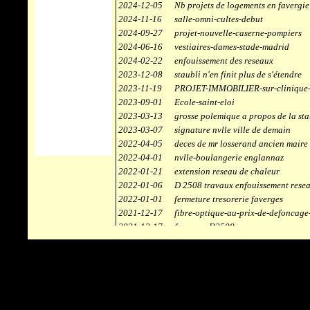
2024-12-05
Nb projets de logements en favergie
2024-11-16
salle-omni-cultes-debut
2024-09-27
projet-nouvelle-caserne-pompiers
2024-06-16
vestiaires-dames-stade-madrid
2024-02-22
enfouissement des reseaux
2023-12-08
staubli n'en finit plus de s'étendre
2023-11-19
PROJET-IMMOBILIER-sur-clinique-
2023-09-01
Ecole-saint-eloi
2023-03-13
grosse polemique a propos de la sta
2023-03-07
signature nvlle ville de demain
2022-04-05
deces de mr losserand ancien maire
2022-04-01
nvlle-boulangerie englannaz
2022-01-21
extension reseau de chaleur
2022-01-06
D 2508 travaux enfouissement rese
2022-01-01
fermeture tresorerie faverges
2021-12-17
fibre-optique-au-prix-de-defoncage
2021-12-17
faverges-D2508
2021-12-17
staubli
2021-11-10
centrale solaire
2021-10-30
campus connecté
2021-06-04
refection route des ecombettes a en
2020-12-26
citerne gaz à la chaufferie de faver
2020-12-18
début travaux immeubles face a car