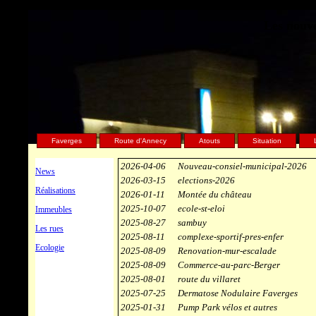
Les nouve
Faverges
Route d'Annecy
Atouts
Situation
2026-04-06
Nouveau-consiel-municipal-2026
News
2026-03-15
elections-2026
Réalisations
2026-01-11
Montée du château
2025-10-07
ecole-st-eloi
Immeubles
2025-08-27
sambuy
Les rues
2025-08-11
complexe-sportif-pres-enfer
Ecologie
2025-08-09
Renovation-mur-escalade
2025-08-09
Commerce-au-parc-Berger
2025-08-01
route du villaret
2025-07-25
Dermatose Nodulaire Faverges
2025-01-31
Pump Park vélos et autres