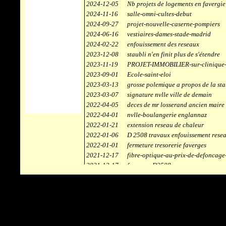
2024-12-05
Nb projets de logements en favergie
2024-11-16
salle-omni-cultes-debut
2024-09-27
projet-nouvelle-caserne-pompiers
2024-06-16
vestiaires-dames-stade-madrid
2024-02-22
enfouissement des reseaux
2023-12-08
staubli n'en finit plus de s'étendre
2023-11-19
PROJET-IMMOBILIER-sur-clinique-
2023-09-01
Ecole-saint-eloi
2023-03-13
grosse polemique a propos de la sta
2023-03-07
signature nvlle ville de demain
2022-04-05
deces de mr losserand ancien maire
2022-04-01
nvlle-boulangerie englannaz
2022-01-21
extension reseau de chaleur
2022-01-06
D 2508 travaux enfouissement rese
2022-01-01
fermeture tresorerie faverges
2021-12-17
fibre-optique-au-prix-de-defoncage
2021-12-17
faverges-D2508
2021-12-17
staubli
2021-11-10
centrale solaire
2021-10-30
campus connecté
2021-06-04
refection route des ecombettes a en
2020-12-26
citerne gaz à la chaufferie de faver
2020-12-18
début travaux immeubles face a car