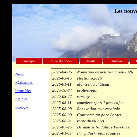
Les nouve
Faverges
Route d'Annecy
Atouts
Situation
2026-04-06
Nouveau-consiel-municipal-2026
News
2026-03-15
elections-2026
Réalisations
2026-01-11
Montée du château
2025-10-07
ecole-st-eloi
Immeubles
2025-08-27
sambuy
Les rues
2025-08-11
complexe-sportif-pres-enfer
Ecologie
2025-08-09
Renovation-mur-escalade
2025-08-09
Commerce-au-parc-Berger
2025-08-01
route du villaret
2025-07-25
Dermatose Nodulaire Faverges
2025-01-31
Pump Park vélos et autres