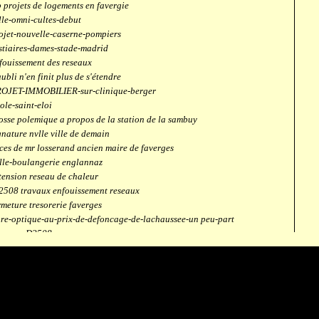
 projets de logements en favergie
lle-omni-cultes-debut
ojet-nouvelle-caserne-pompiers
stiaires-dames-stade-madrid
fouissement des reseaux
aubli n'en finit plus de s'étendre
OJET-IMMOBILIER-sur-clinique-berger
ole-saint-eloi
osse polemique a propos de la station de la sambuy
gnature nvlle ville de demain
ces de mr losserand ancien maire de faverges
lle-boulangerie englannaz
tension reseau de chaleur
2508 travaux enfouissement reseaux
rmeture tresorerie faverges
bre-optique-au-prix-de-defoncage-de-lachaussee-un peu-part
verges-D2508
aubli
ntrale solaire
mpus connecté
fection route des ecombettes a englannaz
terne gaz à la chaufferie de faverges
but travaux immeubles face a carouf