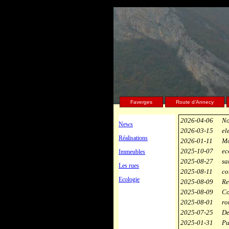
Faverges
Route d'Annecy
2026-04-06
No
News
2026-03-15
el
Réalisations
2026-01-11
Mo
2025-10-07
ec
Immeubles
2025-08-27
sa
Les rues
2025-08-11
co
Ecologie
2025-08-09
Re
2025-08-09
Co
2025-08-01
ro
2025-07-25
De
2025-01-31
Pu