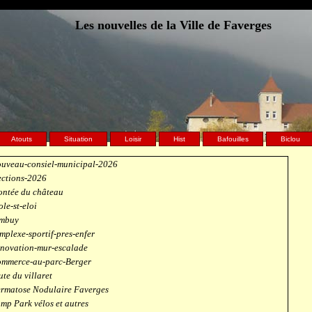
Les nouvelles de la Ville de Faverges
Atouts
Situation
Loisir
Hist
Bafouilles
Biclou
uveau-consiel-municipal-2026
ections-2026
ntée du château
ole-st-eloi
mbuy
mplexe-sportif-pres-enfer
novation-mur-escalade
mmerce-au-parc-Berger
ute du villaret
rmatose Nodulaire Faverges
mp Park vélos et autres