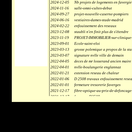
2024-12-05
Nb projets de logements en favergie
2024-11-16
salle-omni-cultes-debut
2024-09-27
projet-nouvelle-caserne-pompiers
2024-06-16
vestiaires-dames-stade-madrid
2024-02-22
enfouissement des reseaux
2023-12-08
staubli n'en finit plus de s'étendre
2023-11-19
PROJET-IMMOBILIER-sur-clinique-
2023-09-01
Ecole-saint-eloi
2023-03-13
grosse polemique a propos de la sta
2023-03-07
signature nvlle ville de demain
2022-04-05
deces de mr losserand ancien maire
2022-04-01
nvlle-boulangerie englannaz
2022-01-21
extension reseau de chaleur
2022-01-06
D 2508 travaux enfouissement rese
2022-01-01
fermeture tresorerie faverges
2021-12-17
fibre-optique-au-prix-de-defoncage
2021-12-17
faverges-D2508
2021-12-17
staubli
2021-11-10
centrale solaire
2021-10-30
campus connecté
2021-06-04
refection route des ecombettes a en
2020-12-26
citerne gaz à la chaufferie de faver
2020-12-18
début travaux immeubles face a car