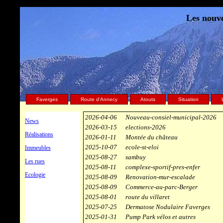
Les nouve
Faverges
Route d'Annecy
Atouts
Situation
2026-04-06
Nouveau-consiel-municipal-2026
News
2026-03-15
elections-2026
Réalisations
2026-01-11
Montée du château
2025-10-07
ecole-st-eloi
Immeubles
2025-08-27
sambuy
Les rues
2025-08-11
complexe-sportif-pres-enfer
Ecologie
2025-08-09
Renovation-mur-escalade
2025-08-09
Commerce-au-parc-Berger
2025-08-01
route du villaret
2025-07-25
Dermatose Nodulaire Faverges
2025-01-31
Pump Park vélos et autres