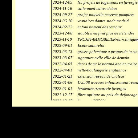
2024-12-05
Nb projets de logements en favergie
2024-11-16
salle-omni-cultes-debut
2024-09-27
projet-nouvelle-caserne-pompiers
2024-06-16
vestiaires-dames-stade-madrid
2024-02-22
enfouissement des reseaux
2023-12-08
staubli n'en finit plus de s'étendre
2023-11-19
PROJET-IMMOBILIER-sur-clinique-
2023-09-01
Ecole-saint-eloi
2023-03-13
grosse polemique a propos de la sta
2023-03-07
signature nvlle ville de demain
2022-04-05
deces de mr losserand ancien maire
2022-04-01
nvlle-boulangerie englannaz
2022-01-21
extension reseau de chaleur
2022-01-06
D 2508 travaux enfouissement rese
2022-01-01
fermeture tresorerie faverges
2021-12-17
fibre-optique-au-prix-de-defoncage
2021-12-17
faverges-D2508
2021-12-17
staubli
2021-11-10
centrale solaire
2021-10-30
campus connecté
2021-06-04
refection route des ecombettes a en
2020-12-26
citerne gaz à la chaufferie de faver
2020-12-18
début travaux immeubles face a car