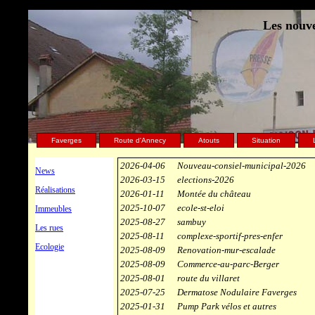
Les nouve
Faverges
Route d'Annecy
Atouts
Situation
2026-04-06
Nouveau-consiel-municipal-2026
News
2026-03-15
elections-2026
Réalisations
2026-01-11
Montée du château
2025-10-07
ecole-st-eloi
Immeubles
2025-08-27
sambuy
Les rues
2025-08-11
complexe-sportif-pres-enfer
Ecologie
2025-08-09
Renovation-mur-escalade
2025-08-09
Commerce-au-parc-Berger
2025-08-01
route du villaret
2025-07-25
Dermatose Nodulaire Faverges
2025-01-31
Pump Park vélos et autres