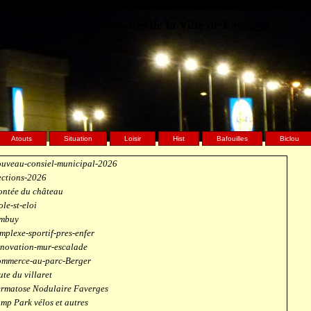
Les nouvelles de la Ville de Faverges
Atouts
Situation
Loisir
Hist
Bafouilles
Biclou
uveau-consiel-municipal-2026
ections-2026
ntée du château
ole-st-eloi
mbuy
mplexe-sportif-pres-enfer
novation-mur-escalade
mmerce-au-parc-Berger
ute du villaret
rmatose Nodulaire Faverges
mp Park vélos et autres