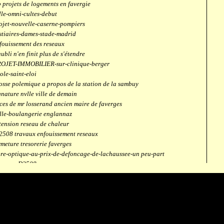
 projets de logements en favergie
lle-omni-cultes-debut
ojet-nouvelle-caserne-pompiers
stiaires-dames-stade-madrid
fouissement des reseaux
aubli n'en finit plus de s'étendre
OJET-IMMOBILIER-sur-clinique-berger
ole-saint-eloi
osse polemique a propos de la station de la sambuy
gnature nvlle ville de demain
ces de mr losserand ancien maire de faverges
lle-boulangerie englannaz
tension reseau de chaleur
2508 travaux enfouissement reseaux
rmeture tresorerie faverges
bre-optique-au-prix-de-defoncage-de-lachaussee-un peu-part
verges-D2508
aubli
ntrale solaire
mpus connecté
fection route des ecombettes a englannaz
terne gaz à la chaufferie de faverges
but travaux immeubles face a carouf