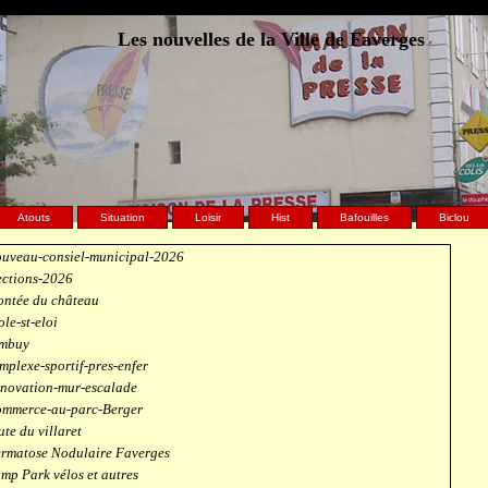
Les nouvelles de la Ville de Faverges
Atouts
Situation
Loisir
Hist
Bafouilles
Biclou
uveau-consiel-municipal-2026
ections-2026
ntée du château
ole-st-eloi
mbuy
mplexe-sportif-pres-enfer
novation-mur-escalade
mmerce-au-parc-Berger
ute du villaret
rmatose Nodulaire Faverges
mp Park vélos et autres