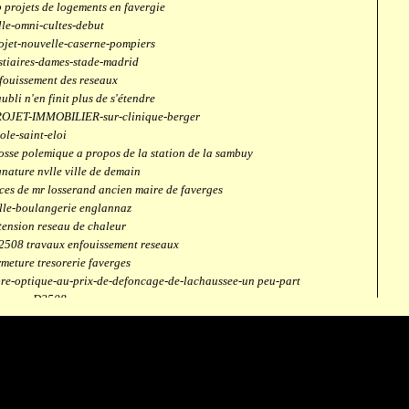
 projets de logements en favergie
lle-omni-cultes-debut
ojet-nouvelle-caserne-pompiers
stiaires-dames-stade-madrid
fouissement des reseaux
aubli n'en finit plus de s'étendre
OJET-IMMOBILIER-sur-clinique-berger
ole-saint-eloi
osse polemique a propos de la station de la sambuy
gnature nvlle ville de demain
ces de mr losserand ancien maire de faverges
lle-boulangerie englannaz
tension reseau de chaleur
2508 travaux enfouissement reseaux
rmeture tresorerie faverges
bre-optique-au-prix-de-defoncage-de-lachaussee-un peu-part
verges-D2508
aubli
ntrale solaire
mpus connecté
fection route des ecombettes a englannaz
terne gaz à la chaufferie de faverges
but travaux immeubles face a carouf