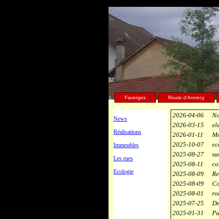
Faverges
Route d'Annecy
2026-04-06
No
News
2026-03-15
el
Réalisations
2026-01-11
Mo
2025-10-07
ec
Immeubles
2025-08-27
sa
Les rues
2025-08-11
co
Ecologie
2025-08-09
Re
2025-08-09
Co
2025-08-01
ro
2025-07-25
De
2025-01-31
Pu