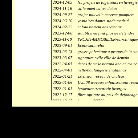
2024-12-05
Nb projets de logements en favergie
2024-11-16
salle-omni-cultes-debut
2024-09-27
projet-nouvelle-caserne-pompiers
2024-06-16
vestiaires-dames-stade-madrid
2024-02-22
enfouissement des reseaux
2023-12-08
staubli n'en finit plus de s'étendre
2023-11-19
PROJET-IMMOBILIER-sur-clinique-
2023-09-01
Ecole-saint-eloi
2023-03-13
grosse polemique a propos de la sta
2023-03-07
signature nvlle ville de demain
2022-04-05
deces de mr losserand ancien maire
2022-04-01
nvlle-boulangerie englannaz
2022-01-21
extension reseau de chaleur
2022-01-06
D 2508 travaux enfouissement rese
2022-01-01
fermeture tresorerie faverges
2021-12-17
fibre-optique-au-prix-de-defoncage
2021-12-17
faverges-D2508
2021-12-17
staubli
2021-11-10
centrale solaire
2021-10-30
campus connecté
2021-06-04
refection route des ecombettes a en
2020-12-26
citerne gaz à la chaufferie de faver
2020-12-18
début travaux immeubles face a car