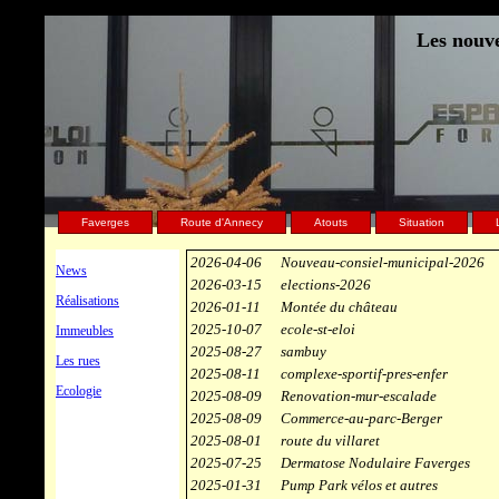
Les nouve
Faverges
Route d'Annecy
Atouts
Situation
2026-04-06
Nouveau-consiel-municipal-2026
News
2026-03-15
elections-2026
Réalisations
2026-01-11
Montée du château
2025-10-07
ecole-st-eloi
Immeubles
2025-08-27
sambuy
Les rues
2025-08-11
complexe-sportif-pres-enfer
Ecologie
2025-08-09
Renovation-mur-escalade
2025-08-09
Commerce-au-parc-Berger
2025-08-01
route du villaret
2025-07-25
Dermatose Nodulaire Faverges
2025-01-31
Pump Park vélos et autres