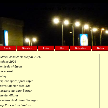
Les nouvelles de la Ville de Faverges
Atouts
Situation
Loisir
Hist
Bafouilles
Biclou
uveau-consiel-municipal-2026
ections-2026
ntée du château
ole-st-eloi
mbuy
mplexe-sportif-pres-enfer
novation-mur-escalade
mmerce-au-parc-Berger
ute du villaret
rmatose Nodulaire Faverges
mp Park vélos et autres