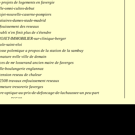
 projets de logements en favergie
lle-omni-cultes-debut
ojet-nouvelle-caserne-pompiers
stiaires-dames-stade-madrid
fouissement des reseaux
aubli n'en finit plus de s'étendre
OJET-IMMOBILIER-sur-clinique-berger
ole-saint-eloi
osse polemique a propos de la station de la sambuy
gnature nvlle ville de demain
ces de mr losserand ancien maire de faverges
lle-boulangerie englannaz
tension reseau de chaleur
2508 travaux enfouissement reseaux
rmeture tresorerie faverges
bre-optique-au-prix-de-defoncage-de-lachaussee-un peu-part
verges-D2508
aubli
ntrale solaire
mpus connecté
fection route des ecombettes a englannaz
terne gaz à la chaufferie de faverges
but travaux immeubles face a carouf