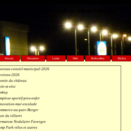
Les nouvelles de la Ville de Faverges
Atouts
Situation
Loisir
Hist
Bafouilles
Biclou
uveau-consiel-municipal-2026
ections-2026
ntée du château
ole-st-eloi
mbuy
mplexe-sportif-pres-enfer
novation-mur-escalade
mmerce-au-parc-Berger
ute du villaret
rmatose Nodulaire Faverges
mp Park vélos et autres