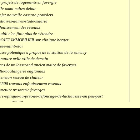
 projets de logements en favergie
lle-omni-cultes-debut
ojet-nouvelle-caserne-pompiers
stiaires-dames-stade-madrid
fouissement des reseaux
aubli n'en finit plus de s'étendre
OJET-IMMOBILIER-sur-clinique-berger
ole-saint-eloi
osse polemique a propos de la station de la sambuy
gnature nvlle ville de demain
ces de mr losserand ancien maire de faverges
lle-boulangerie englannaz
tension reseau de chaleur
2508 travaux enfouissement reseaux
rmeture tresorerie faverges
bre-optique-au-prix-de-defoncage-de-lachaussee-un peu-part
verges-D2508
aubli
ntrale solaire
mpus connecté
fection route des ecombettes a englannaz
terne gaz à la chaufferie de faverges
but travaux immeubles face a carouf