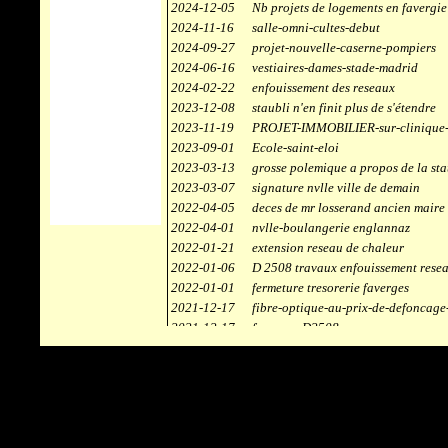
2024-12-05
Nb projets de logements en favergie
2024-11-16
salle-omni-cultes-debut
2024-09-27
projet-nouvelle-caserne-pompiers
2024-06-16
vestiaires-dames-stade-madrid
2024-02-22
enfouissement des reseaux
2023-12-08
staubli n'en finit plus de s'étendre
2023-11-19
PROJET-IMMOBILIER-sur-clinique-
2023-09-01
Ecole-saint-eloi
2023-03-13
grosse polemique a propos de la sta
2023-03-07
signature nvlle ville de demain
2022-04-05
deces de mr losserand ancien maire
2022-04-01
nvlle-boulangerie englannaz
2022-01-21
extension reseau de chaleur
2022-01-06
D 2508 travaux enfouissement rese
2022-01-01
fermeture tresorerie faverges
2021-12-17
fibre-optique-au-prix-de-defoncage
2021-12-17
faverges-D2508
2021-12-17
staubli
2021-11-10
centrale solaire
2021-10-30
campus connecté
2021-06-04
refection route des ecombettes a en
2020-12-26
citerne gaz à la chaufferie de faver
2020-12-18
début travaux immeubles face a car