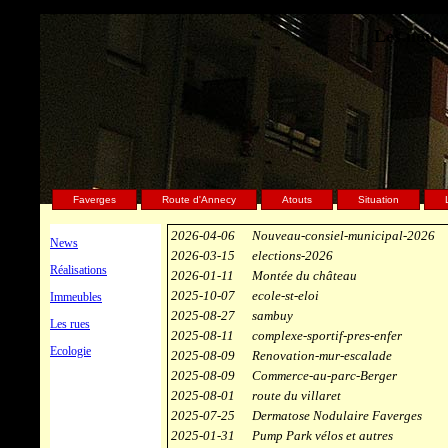
Les nouve
Faverges
Route d'Annecy
Atouts
Situation
2026-04-06
Nouveau-consiel-municipal-2026
News
2026-03-15
elections-2026
Réalisations
2026-01-11
Montée du château
2025-10-07
ecole-st-eloi
Immeubles
2025-08-27
sambuy
Les rues
2025-08-11
complexe-sportif-pres-enfer
Ecologie
2025-08-09
Renovation-mur-escalade
2025-08-09
Commerce-au-parc-Berger
2025-08-01
route du villaret
2025-07-25
Dermatose Nodulaire Faverges
2025-01-31
Pump Park vélos et autres