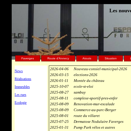
Les nouve
Faverges
Route d'Annecy
Atouts
Situation
2026-04-06
Nouveau-consiel-municipal-2026
News
2026-03-15
elections-2026
Réalisations
2026-01-11
Montée du château
2025-10-07
ecole-st-eloi
Immeubles
2025-08-27
sambuy
Les rues
2025-08-11
complexe-sportif-pres-enfer
Ecologie
2025-08-09
Renovation-mur-escalade
2025-08-09
Commerce-au-parc-Berger
2025-08-01
route du villaret
2025-07-25
Dermatose Nodulaire Faverges
2025-01-31
Pump Park vélos et autres