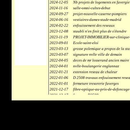
2024-12-05
Nb projets de logements en favergie
2024-11-16
salle-omni-cultes-debut
2024-09-27
projet-nouvelle-caserne-pompiers
2024-06-16
vestiaires-dames-stade-madrid
2024-02-22
enfouissement des reseaux
2023-12-08
staubli n'en finit plus de s'étendre
2023-11-19
PROJET-IMMOBILIER-sur-clinique-
2023-09-01
Ecole-saint-eloi
2023-03-13
grosse polemique a propos de la sta
2023-03-07
signature nvlle ville de demain
2022-04-05
deces de mr losserand ancien maire
2022-04-01
nvlle-boulangerie englannaz
2022-01-21
extension reseau de chaleur
2022-01-06
D 2508 travaux enfouissement rese
2022-01-01
fermeture tresorerie faverges
2021-12-17
fibre-optique-au-prix-de-defoncage
2021-12-17
faverges-D2508
2021-12-17
staubli
2021-11-10
centrale solaire
2021-10-30
campus connecté
2021-06-04
refection route des ecombettes a en
2020-12-26
citerne gaz à la chaufferie de faver
2020-12-18
début travaux immeubles face a car