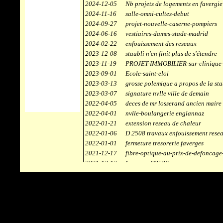
2024-12-05
Nb projets de logements en favergie
2024-11-16
salle-omni-cultes-debut
2024-09-27
projet-nouvelle-caserne-pompiers
2024-06-16
vestiaires-dames-stade-madrid
2024-02-22
enfouissement des reseaux
2023-12-08
staubli n'en finit plus de s'étendre
2023-11-19
PROJET-IMMOBILIER-sur-clinique-
2023-09-01
Ecole-saint-eloi
2023-03-13
grosse polemique a propos de la sta
2023-03-07
signature nvlle ville de demain
2022-04-05
deces de mr losserand ancien maire
2022-04-01
nvlle-boulangerie englannaz
2022-01-21
extension reseau de chaleur
2022-01-06
D 2508 travaux enfouissement rese
2022-01-01
fermeture tresorerie faverges
2021-12-17
fibre-optique-au-prix-de-defoncage
2021-12-17
faverges-D2508
2021-12-17
staubli
2021-11-10
centrale solaire
2021-10-30
campus connecté
2021-06-04
refection route des ecombettes a en
2020-12-26
citerne gaz à la chaufferie de faver
2020-12-18
début travaux immeubles face a car