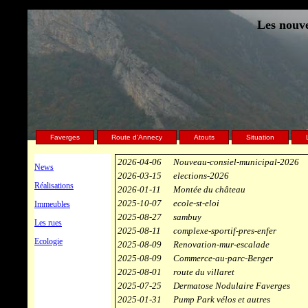
Les nouve
Faverges
Route d'Annecy
Atouts
Situation
2026-04-06
Nouveau-consiel-municipal-2026
News
2026-03-15
elections-2026
Réalisations
2026-01-11
Montée du château
2025-10-07
ecole-st-eloi
Immeubles
2025-08-27
sambuy
Les rues
2025-08-11
complexe-sportif-pres-enfer
Ecologie
2025-08-09
Renovation-mur-escalade
2025-08-09
Commerce-au-parc-Berger
2025-08-01
route du villaret
2025-07-25
Dermatose Nodulaire Faverges
2025-01-31
Pump Park vélos et autres