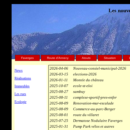
Les nouve
Faverges
Route d'Annecy
Atouts
Situation
2026-04-06
Nouveau-consiel-municipal-2026
News
2026-03-15
elections-2026
Réalisations
2026-01-11
Montée du château
2025-10-07
ecole-st-eloi
Immeubles
2025-08-27
sambuy
Les rues
2025-08-11
complexe-sportif-pres-enfer
Ecologie
2025-08-09
Renovation-mur-escalade
2025-08-09
Commerce-au-parc-Berger
2025-08-01
route du villaret
2025-07-25
Dermatose Nodulaire Faverges
2025-01-31
Pump Park vélos et autres