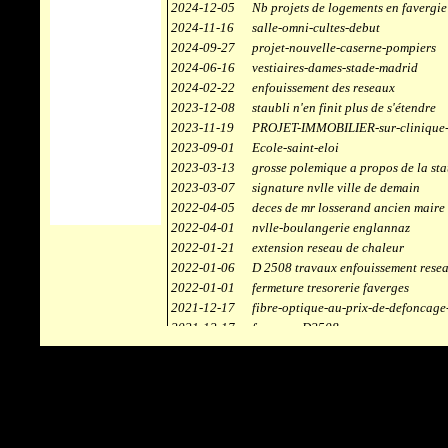
2024-12-05
Nb projets de logements en favergie
2024-11-16
salle-omni-cultes-debut
2024-09-27
projet-nouvelle-caserne-pompiers
2024-06-16
vestiaires-dames-stade-madrid
2024-02-22
enfouissement des reseaux
2023-12-08
staubli n'en finit plus de s'étendre
2023-11-19
PROJET-IMMOBILIER-sur-clinique-
2023-09-01
Ecole-saint-eloi
2023-03-13
grosse polemique a propos de la sta
2023-03-07
signature nvlle ville de demain
2022-04-05
deces de mr losserand ancien maire
2022-04-01
nvlle-boulangerie englannaz
2022-01-21
extension reseau de chaleur
2022-01-06
D 2508 travaux enfouissement rese
2022-01-01
fermeture tresorerie faverges
2021-12-17
fibre-optique-au-prix-de-defoncage
2021-12-17
faverges-D2508
2021-12-17
staubli
2021-11-10
centrale solaire
2021-10-30
campus connecté
2021-06-04
refection route des ecombettes a en
2020-12-26
citerne gaz à la chaufferie de faver
2020-12-18
début travaux immeubles face a car