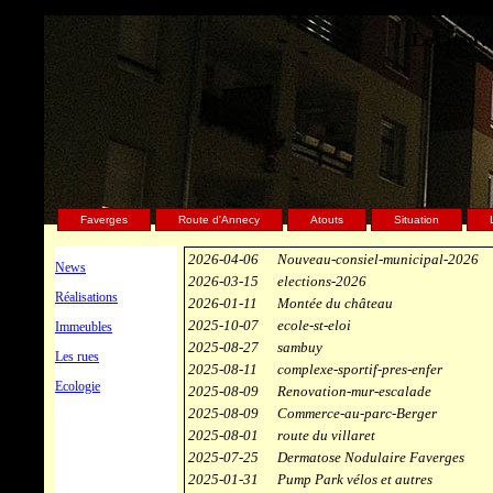
Les nouve
Faverges
Route d'Annecy
Atouts
Situation
2026-04-06
Nouveau-consiel-municipal-2026
News
2026-03-15
elections-2026
Réalisations
2026-01-11
Montée du château
2025-10-07
ecole-st-eloi
Immeubles
2025-08-27
sambuy
Les rues
2025-08-11
complexe-sportif-pres-enfer
Ecologie
2025-08-09
Renovation-mur-escalade
2025-08-09
Commerce-au-parc-Berger
2025-08-01
route du villaret
2025-07-25
Dermatose Nodulaire Faverges
2025-01-31
Pump Park vélos et autres