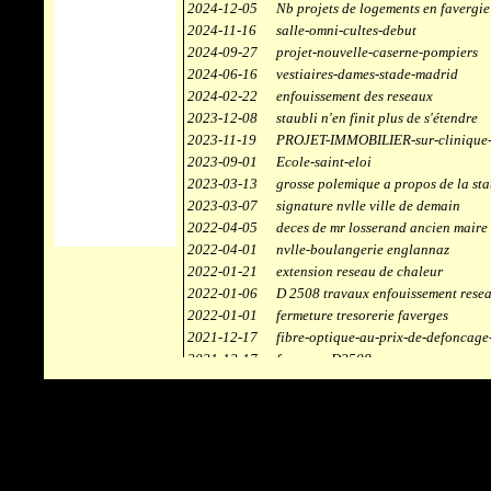
2024-12-05
Nb projets de logements en favergie
2024-11-16
salle-omni-cultes-debut
2024-09-27
projet-nouvelle-caserne-pompiers
2024-06-16
vestiaires-dames-stade-madrid
2024-02-22
enfouissement des reseaux
2023-12-08
staubli n'en finit plus de s'étendre
2023-11-19
PROJET-IMMOBILIER-sur-clinique-
2023-09-01
Ecole-saint-eloi
2023-03-13
grosse polemique a propos de la sta
2023-03-07
signature nvlle ville de demain
2022-04-05
deces de mr losserand ancien maire
2022-04-01
nvlle-boulangerie englannaz
2022-01-21
extension reseau de chaleur
2022-01-06
D 2508 travaux enfouissement rese
2022-01-01
fermeture tresorerie faverges
2021-12-17
fibre-optique-au-prix-de-defoncage
2021-12-17
faverges-D2508
2021-12-17
staubli
2021-11-10
centrale solaire
2021-10-30
campus connecté
2021-06-04
refection route des ecombettes a en
2020-12-26
citerne gaz à la chaufferie de faver
2020-12-18
début travaux immeubles face a car