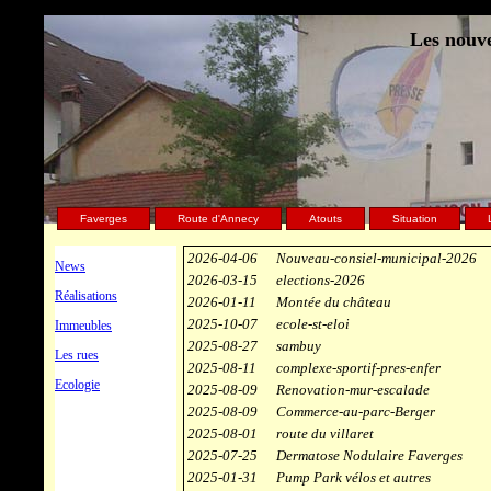
Les nouve
Faverges
Route d'Annecy
Atouts
Situation
2026-04-06
Nouveau-consiel-municipal-2026
News
2026-03-15
elections-2026
Réalisations
2026-01-11
Montée du château
2025-10-07
ecole-st-eloi
Immeubles
2025-08-27
sambuy
Les rues
2025-08-11
complexe-sportif-pres-enfer
Ecologie
2025-08-09
Renovation-mur-escalade
2025-08-09
Commerce-au-parc-Berger
2025-08-01
route du villaret
2025-07-25
Dermatose Nodulaire Faverges
2025-01-31
Pump Park vélos et autres