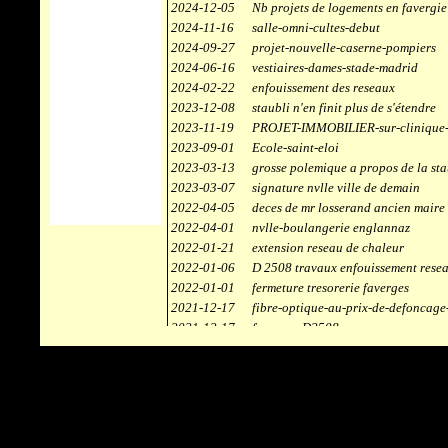
2024-12-05
Nb projets de logements en favergie
2024-11-16
salle-omni-cultes-debut
2024-09-27
projet-nouvelle-caserne-pompiers
2024-06-16
vestiaires-dames-stade-madrid
2024-02-22
enfouissement des reseaux
2023-12-08
staubli n'en finit plus de s'étendre
2023-11-19
PROJET-IMMOBILIER-sur-clinique-
2023-09-01
Ecole-saint-eloi
2023-03-13
grosse polemique a propos de la sta
2023-03-07
signature nvlle ville de demain
2022-04-05
deces de mr losserand ancien maire
2022-04-01
nvlle-boulangerie englannaz
2022-01-21
extension reseau de chaleur
2022-01-06
D 2508 travaux enfouissement rese
2022-01-01
fermeture tresorerie faverges
2021-12-17
fibre-optique-au-prix-de-defoncage
2021-12-17
faverges-D2508
2021-12-17
staubli
2021-11-10
centrale solaire
2021-10-30
campus connecté
2021-06-04
refection route des ecombettes a en
2020-12-26
citerne gaz à la chaufferie de faver
2020-12-18
début travaux immeubles face a car