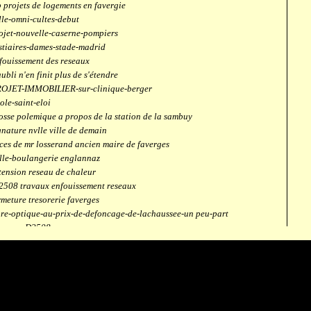
 projets de logements en favergie
lle-omni-cultes-debut
ojet-nouvelle-caserne-pompiers
stiaires-dames-stade-madrid
fouissement des reseaux
aubli n'en finit plus de s'étendre
OJET-IMMOBILIER-sur-clinique-berger
ole-saint-eloi
osse polemique a propos de la station de la sambuy
gnature nvlle ville de demain
ces de mr losserand ancien maire de faverges
lle-boulangerie englannaz
tension reseau de chaleur
2508 travaux enfouissement reseaux
rmeture tresorerie faverges
bre-optique-au-prix-de-defoncage-de-lachaussee-un peu-part
verges-D2508
aubli
ntrale solaire
mpus connecté
fection route des ecombettes a englannaz
terne gaz à la chaufferie de faverges
but travaux immeubles face a carouf