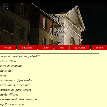
Les nouvelles de la Ville de Faverges
Atouts
Situation
Loisir
Hist
Bafouilles
Biclou
uveau-consiel-municipal-2026
ections-2026
ntée du château
ole-st-eloi
mbuy
mplexe-sportif-pres-enfer
novation-mur-escalade
mmerce-au-parc-Berger
ute du villaret
rmatose Nodulaire Faverges
mp Park vélos et autres