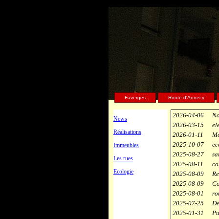
Faverges
Route d'Annecy
2026-04-06
No
News
2026-03-15
el
Réalisations
2026-01-11
Mo
2025-10-07
ec
Immeubles
2025-08-27
sa
Les rues
2025-08-11
co
Ecologie
2025-08-09
Re
2025-08-09
Co
2025-08-01
ro
2025-07-25
De
2025-01-31
Pu