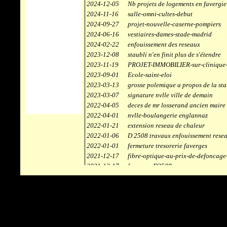
2024-12-05
Nb projets de logements en favergie
2024-11-16
salle-omni-cultes-debut
2024-09-27
projet-nouvelle-caserne-pompiers
2024-06-16
vestiaires-dames-stade-madrid
2024-02-22
enfouissement des reseaux
2023-12-08
staubli n'en finit plus de s'étendre
2023-11-19
PROJET-IMMOBILIER-sur-clinique-
2023-09-01
Ecole-saint-eloi
2023-03-13
grosse polemique a propos de la sta
2023-03-07
signature nvlle ville de demain
2022-04-05
deces de mr losserand ancien maire
2022-04-01
nvlle-boulangerie englannaz
2022-01-21
extension reseau de chaleur
2022-01-06
D 2508 travaux enfouissement rese
2022-01-01
fermeture tresorerie faverges
2021-12-17
fibre-optique-au-prix-de-defoncage
2021-12-17
faverges-D2508
2021-12-17
staubli
2021-11-10
centrale solaire
2021-10-30
campus connecté
2021-06-04
refection route des ecombettes a en
2020-12-26
citerne gaz à la chaufferie de faver
2020-12-18
début travaux immeubles face a car