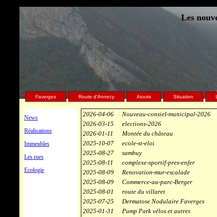
Les nouve
Faverges
Route d'Annecy
Atouts
Situation
2026-04-06
Nouveau-consiel-municipal-2026
News
2026-03-15
elections-2026
Réalisations
2026-01-11
Montée du château
2025-10-07
ecole-st-eloi
Immeubles
2025-08-27
sambuy
Les rues
2025-08-11
complexe-sportif-pres-enfer
Ecologie
2025-08-09
Renovation-mur-escalade
2025-08-09
Commerce-au-parc-Berger
2025-08-01
route du villaret
2025-07-25
Dermatose Nodulaire Faverges
2025-01-31
Pump Park vélos et autres