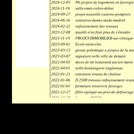
2024-12-05
Nb projets de logements en favergie
2024-11-16
salle-omni-cultes-debut
2024-09-27
projet-nouvelle-caserne-pompiers
2024-06-16
vestiaires-dames-stade-madrid
2024-02-22
enfouissement des reseaux
2023-12-08
staubli n'en finit plus de s'étendre
2023-11-19
PROJET-IMMOBILIER-sur-clinique-
2023-09-01
Ecole-saint-eloi
2023-03-13
grosse polemique a propos de la sta
2023-03-07
signature nvlle ville de demain
2022-04-05
deces de mr losserand ancien maire
2022-04-01
nvlle-boulangerie englannaz
2022-01-21
extension reseau de chaleur
2022-01-06
D 2508 travaux enfouissement rese
2022-01-01
fermeture tresorerie faverges
2021-12-17
fibre-optique-au-prix-de-defoncage
2021-12-17
faverges-D2508
2021-12-17
staubli
2021-11-10
centrale solaire
2021-10-30
campus connecté
2021-06-04
refection route des ecombettes a en
2020-12-26
citerne gaz à la chaufferie de faver
2020-12-18
début travaux immeubles face a car