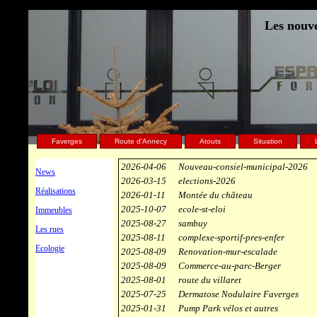
Les nouve
Faverges
Route d'Annecy
Atouts
Situation
2026-04-06
Nouveau-consiel-municipal-2026
News
2026-03-15
elections-2026
Réalisations
2026-01-11
Montée du château
2025-10-07
ecole-st-eloi
Immeubles
2025-08-27
sambuy
Les rues
2025-08-11
complexe-sportif-pres-enfer
Ecologie
2025-08-09
Renovation-mur-escalade
2025-08-09
Commerce-au-parc-Berger
2025-08-01
route du villaret
2025-07-25
Dermatose Nodulaire Faverges
2025-01-31
Pump Park vélos et autres