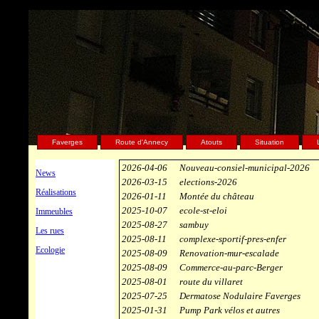
Les nouve
Faverges
Route d'Annecy
Atouts
Situation
2026-04-06
Nouveau-consiel-municipal-2026
News
2026-03-15
elections-2026
Réalisations
2026-01-11
Montée du château
2025-10-07
ecole-st-eloi
Immeubles
2025-08-27
sambuy
Les rues
2025-08-11
complexe-sportif-pres-enfer
Ecologie
2025-08-09
Renovation-mur-escalade
2025-08-09
Commerce-au-parc-Berger
2025-08-01
route du villaret
2025-07-25
Dermatose Nodulaire Faverges
2025-01-31
Pump Park vélos et autres