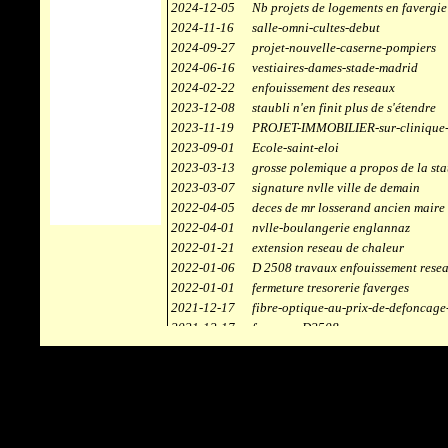
2024-12-05
Nb projets de logements en favergie
2024-11-16
salle-omni-cultes-debut
2024-09-27
projet-nouvelle-caserne-pompiers
2024-06-16
vestiaires-dames-stade-madrid
2024-02-22
enfouissement des reseaux
2023-12-08
staubli n'en finit plus de s'étendre
2023-11-19
PROJET-IMMOBILIER-sur-clinique-
2023-09-01
Ecole-saint-eloi
2023-03-13
grosse polemique a propos de la sta
2023-03-07
signature nvlle ville de demain
2022-04-05
deces de mr losserand ancien maire
2022-04-01
nvlle-boulangerie englannaz
2022-01-21
extension reseau de chaleur
2022-01-06
D 2508 travaux enfouissement rese
2022-01-01
fermeture tresorerie faverges
2021-12-17
fibre-optique-au-prix-de-defoncage
2021-12-17
faverges-D2508
2021-12-17
staubli
2021-11-10
centrale solaire
2021-10-30
campus connecté
2021-06-04
refection route des ecombettes a en
2020-12-26
citerne gaz à la chaufferie de faver
2020-12-18
début travaux immeubles face a car