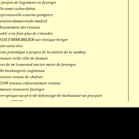
 projets de logements en favergie
lle-omni-cultes-debut
ojet-nouvelle-caserne-pompiers
stiaires-dames-stade-madrid
fouissement des reseaux
aubli n'en finit plus de s'étendre
OJET-IMMOBILIER-sur-clinique-berger
ole-saint-eloi
osse polemique a propos de la station de la sambuy
gnature nvlle ville de demain
ces de mr losserand ancien maire de faverges
lle-boulangerie englannaz
tension reseau de chaleur
2508 travaux enfouissement reseaux
rmeture tresorerie faverges
bre-optique-au-prix-de-defoncage-de-lachaussee-un peu-part
verges-D2508
aubli
ntrale solaire
mpus connecté
fection route des ecombettes a englannaz
terne gaz à la chaufferie de faverges
but travaux immeubles face a carouf