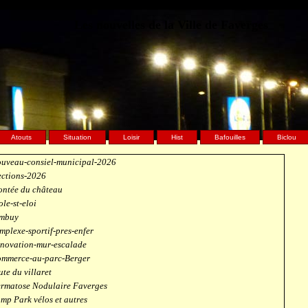
Les nouvelles de la Ville de Faverges
Atouts
Situation
Loisir
Hist
Bafouilles
Biclou
uveau-consiel-municipal-2026
ections-2026
ntée du château
ole-st-eloi
mbuy
mplexe-sportif-pres-enfer
novation-mur-escalade
mmerce-au-parc-Berger
ute du villaret
rmatose Nodulaire Faverges
mp Park vélos et autres