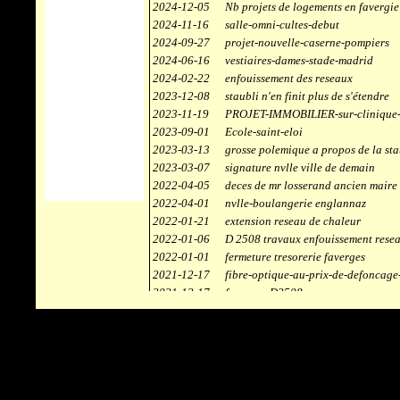
2024-12-05
Nb projets de logements en favergie
2024-11-16
salle-omni-cultes-debut
2024-09-27
projet-nouvelle-caserne-pompiers
2024-06-16
vestiaires-dames-stade-madrid
2024-02-22
enfouissement des reseaux
2023-12-08
staubli n'en finit plus de s'étendre
2023-11-19
PROJET-IMMOBILIER-sur-clinique-
2023-09-01
Ecole-saint-eloi
2023-03-13
grosse polemique a propos de la sta
2023-03-07
signature nvlle ville de demain
2022-04-05
deces de mr losserand ancien maire
2022-04-01
nvlle-boulangerie englannaz
2022-01-21
extension reseau de chaleur
2022-01-06
D 2508 travaux enfouissement rese
2022-01-01
fermeture tresorerie faverges
2021-12-17
fibre-optique-au-prix-de-defoncage
2021-12-17
faverges-D2508
2021-12-17
staubli
2021-11-10
centrale solaire
2021-10-30
campus connecté
2021-06-04
refection route des ecombettes a en
2020-12-26
citerne gaz à la chaufferie de faver
2020-12-18
début travaux immeubles face a car