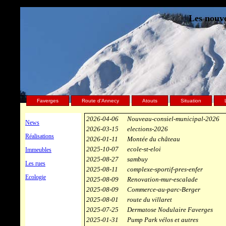
Les nouve
Faverges
Route d'Annecy
Atouts
Situation
2026-04-06
Nouveau-consiel-municipal-2026
News
2026-03-15
elections-2026
Réalisations
2026-01-11
Montée du château
2025-10-07
ecole-st-eloi
Immeubles
2025-08-27
sambuy
Les rues
2025-08-11
complexe-sportif-pres-enfer
Ecologie
2025-08-09
Renovation-mur-escalade
2025-08-09
Commerce-au-parc-Berger
2025-08-01
route du villaret
2025-07-25
Dermatose Nodulaire Faverges
2025-01-31
Pump Park vélos et autres