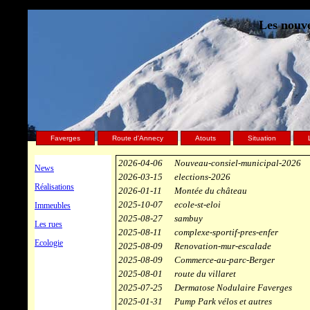
Les nouve
Faverges
Route d'Annecy
Atouts
Situation
2026-04-06
Nouveau-consiel-municipal-2026
News
2026-03-15
elections-2026
Réalisations
2026-01-11
Montée du château
2025-10-07
ecole-st-eloi
Immeubles
2025-08-27
sambuy
Les rues
2025-08-11
complexe-sportif-pres-enfer
Ecologie
2025-08-09
Renovation-mur-escalade
2025-08-09
Commerce-au-parc-Berger
2025-08-01
route du villaret
2025-07-25
Dermatose Nodulaire Faverges
2025-01-31
Pump Park vélos et autres