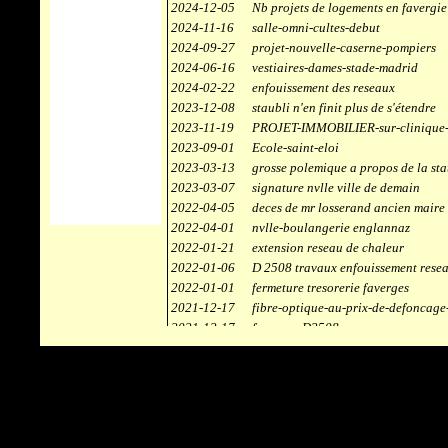
2024-12-05
Nb projets de logements en favergie
2024-11-16
salle-omni-cultes-debut
2024-09-27
projet-nouvelle-caserne-pompiers
2024-06-16
vestiaires-dames-stade-madrid
2024-02-22
enfouissement des reseaux
2023-12-08
staubli n'en finit plus de s'étendre
2023-11-19
PROJET-IMMOBILIER-sur-clinique-
2023-09-01
Ecole-saint-eloi
2023-03-13
grosse polemique a propos de la sta
2023-03-07
signature nvlle ville de demain
2022-04-05
deces de mr losserand ancien maire
2022-04-01
nvlle-boulangerie englannaz
2022-01-21
extension reseau de chaleur
2022-01-06
D 2508 travaux enfouissement rese
2022-01-01
fermeture tresorerie faverges
2021-12-17
fibre-optique-au-prix-de-defoncage
2021-12-17
faverges-D2508
2021-12-17
staubli
2021-11-10
centrale solaire
2021-10-30
campus connecté
2021-06-04
refection route des ecombettes a en
2020-12-26
citerne gaz à la chaufferie de faver
2020-12-18
début travaux immeubles face a car