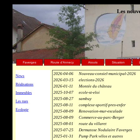
Les nouve
Faverges
Route d'Annecy
Atouts
Situation
2026-04-06
Nouveau-consiel-municipal-2026
News
2026-03-15
elections-2026
Réalisations
2026-01-11
Montée du château
2025-10-07
ecole-st-eloi
Immeubles
2025-08-27
sambuy
Les rues
2025-08-11
complexe-sportif-pres-enfer
Ecologie
2025-08-09
Renovation-mur-escalade
2025-08-09
Commerce-au-parc-Berger
2025-08-01
route du villaret
2025-07-25
Dermatose Nodulaire Faverges
2025-01-31
Pump Park vélos et autres