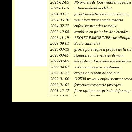
2024-12-05
Nb projets de logements en favergie
2024-11-16
salle-omni-cultes-debut
2024-09-27
projet-nouvelle-caserne-pompiers
2024-06-16
vestiaires-dames-stade-madrid
2024-02-22
enfouissement des reseaux
2023-12-08
staubli n'en finit plus de s'étendre
2023-11-19
PROJET-IMMOBILIER-sur-clinique-
2023-09-01
Ecole-saint-eloi
2023-03-13
grosse polemique a propos de la sta
2023-03-07
signature nvlle ville de demain
2022-04-05
deces de mr losserand ancien maire
2022-04-01
nvlle-boulangerie englannaz
2022-01-21
extension reseau de chaleur
2022-01-06
D 2508 travaux enfouissement rese
2022-01-01
fermeture tresorerie faverges
2021-12-17
fibre-optique-au-prix-de-defoncage
2021-12-17
faverges-D2508
2021-12-17
staubli
2021-11-10
centrale solaire
2021-10-30
campus connecté
2021-06-04
refection route des ecombettes a en
2020-12-26
citerne gaz à la chaufferie de faver
2020-12-18
début travaux immeubles face a car