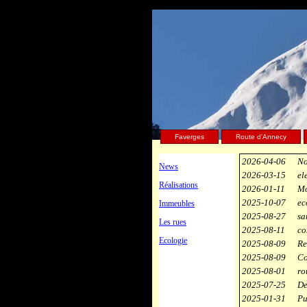
Faverges
Route d'Annecy
2026-04-06
No
News
2026-03-15
el
Réalisations
2026-01-11
Mo
2025-10-07
ec
Immeubles
2025-08-27
sa
Les rues
2025-08-11
co
Ecologie
2025-08-09
Re
2025-08-09
Co
2025-08-01
ro
2025-07-25
De
2025-01-31
Pu