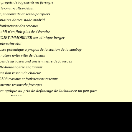
 projets de logements en favergie
lle-omni-cultes-debut
ojet-nouvelle-caserne-pompiers
stiaires-dames-stade-madrid
fouissement des reseaux
aubli n'en finit plus de s'étendre
OJET-IMMOBILIER-sur-clinique-berger
ole-saint-eloi
osse polemique a propos de la station de la sambuy
gnature nvlle ville de demain
ces de mr losserand ancien maire de faverges
lle-boulangerie englannaz
tension reseau de chaleur
2508 travaux enfouissement reseaux
rmeture tresorerie faverges
bre-optique-au-prix-de-defoncage-de-lachaussee-un peu-part
verges-D2508
aubli
ntrale solaire
mpus connecté
fection route des ecombettes a englannaz
terne gaz à la chaufferie de faverges
but travaux immeubles face a carouf