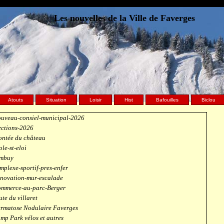
Les nouvelles de la Ville de Faverges
Atouts
Situation
Loisir
Hist
Bafouilles
Biclou
uveau-consiel-municipal-2026
ections-2026
ntée du château
ole-st-eloi
mbuy
mplexe-sportif-pres-enfer
novation-mur-escalade
mmerce-au-parc-Berger
ute du villaret
rmatose Nodulaire Faverges
mp Park vélos et autres