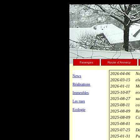
Faverges
Route d'Annecy
2026-04-06
No
News
2026-03-15
el
Réalisations
2026-01-11
Mo
2025-10-07
ec
Immeubles
2025-08-27
sa
Les rues
2025-08-11
co
Ecologie
2025-08-09
Re
2025-08-09
Co
2025-08-01
ro
2025-07-25
De
2025-01-31
Pu