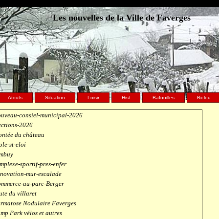
Les nouvelles de la Ville de Faverges
Atouts
Situation
Loisir
Hist
Bafouilles
Biclou
uveau-consiel-municipal-2026
ections-2026
ntée du château
ole-st-eloi
mbuy
mplexe-sportif-pres-enfer
novation-mur-escalade
mmerce-au-parc-Berger
ute du villaret
rmatose Nodulaire Faverges
mp Park vélos et autres