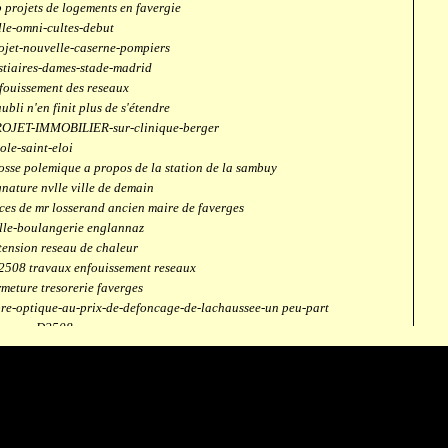
 projets de logements en favergie
lle-omni-cultes-debut
ojet-nouvelle-caserne-pompiers
stiaires-dames-stade-madrid
fouissement des reseaux
aubli n'en finit plus de s'étendre
OJET-IMMOBILIER-sur-clinique-berger
ole-saint-eloi
osse polemique a propos de la station de la sambuy
gnature nvlle ville de demain
ces de mr losserand ancien maire de faverges
lle-boulangerie englannaz
tension reseau de chaleur
2508 travaux enfouissement reseaux
rmeture tresorerie faverges
bre-optique-au-prix-de-defoncage-de-lachaussee-un peu-part
verges-D2508
aubli
ntrale solaire
mpus connecté
fection route des ecombettes a englannaz
terne gaz à la chaufferie de faverges
but travaux immeubles face a carouf