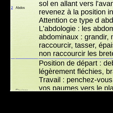
sol en allant vers l'ava
2
Abdos
revenez à la position ini
Attention ce type d ab
L'abdologie : les abd
abdominaux : grandir, m
raccourcir, tasser, épais
non raccourcir les brete
Position de départ : d
légèrement fléchies, b
Travail : penchez-vous
vos paumes vers le pla
Flexions
3
latérales b
souplesse du bassin et 
les hanches et la taille