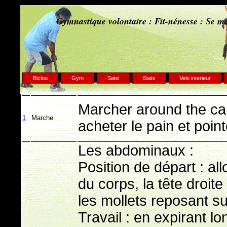
Gymnastique volontaire : Fit-nénesse : Se ma
Biclou
Gym
Saisi
Stats
Velo interieur
Marcher around the ca
1
Marche
acheter le pain et poin
Les abdominaux :
Position de départ : all
du corps, la tête droit
les mollets reposant sur
Travail : en expirant 