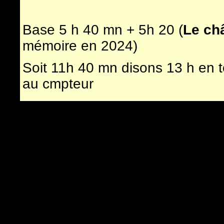
Base 5 h 40 mn + 5h 20 (
Le ch
mémoire en 2024)
Soit 11h 40 mn disons 13 h en 
au cmpteur
L
a
montée à Emosson
, ponct
jour et perhaps la montée vers l
L
e Troisième jour : Retour à
Ge
soit par la vallée du Rhône (1
Quelques repérages de Bivouac
Finhaut
, Finhaut