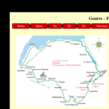
Warning
: Undefined array key "HTTP_REFERER" in
/home/clients/75d7904b9029882550a1d97163ff96e8/sites/biclou.c
Genève - F
Biclou
Menu
E1
E2
E3
Parcours