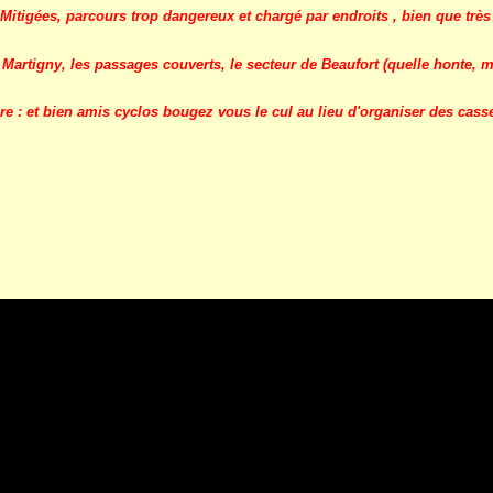
 Mitigées, parcours trop dangereux et chargé par endroits , bien que très
Martigny, les passages couverts, le secteur de Beaufort (quelle honte, m
 : et bien amis cyclos bougez vous le cul au lieu d'organiser des casse