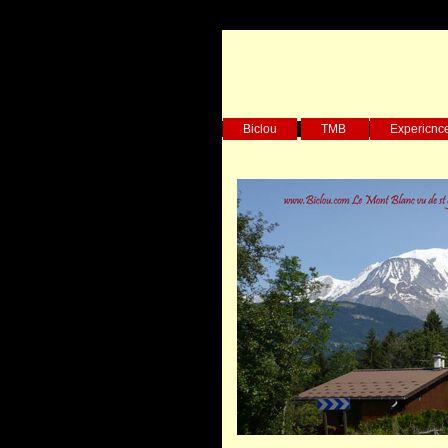
Biclou
TMB
Expericnc