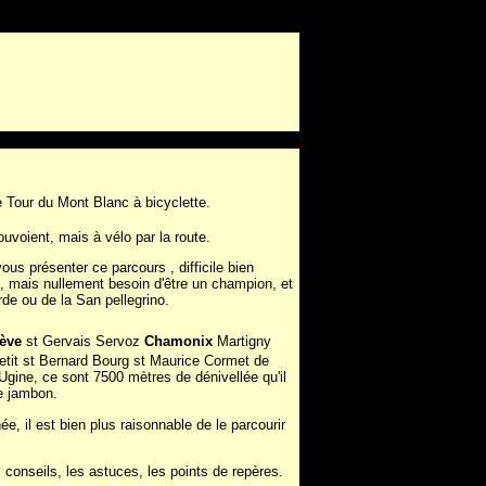
e Tour du Mont Blanc à bicyclette.
voient, mais à vélo par la route.
us présenter ce parcours , difficile bien
, mais nullement besoin d'être un champion, et
rde ou de la San pellegrino.
ève
st Gervais Servoz
Chamonix
Martigny
etit st Bernard Bourg st Maurice Cormet de
gine, ce sont 7500 mètres de dénivellée qu'il
de jambon.
née, il est bien plus raisonnable de le parcourir
 conseils, les astuces, les points de repères.