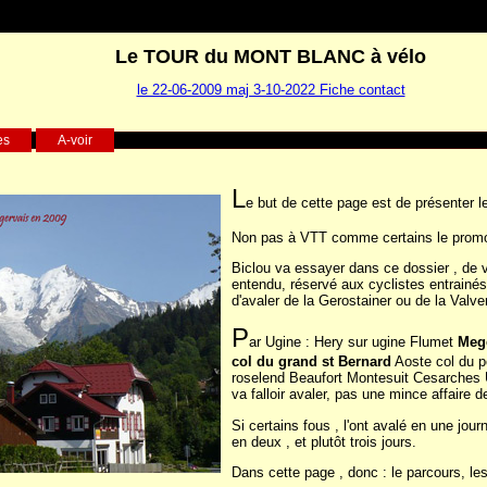
Le TOUR du MONT BLANC à vélo
le 22-06-2009 maj 3-10-2022 Fiche contact
es
A-voir
L
e but de cette page est de présenter l
Non pas à VTT comme certains le promou
Biclou va essayer dans ce dossier , de vo
entendu, réservé aux cyclistes entrainés
d'avaler de la Gerostainer ou de la Valve
P
ar Ugine : Hery sur ugine Flumet
Meg
col du grand st Bernard
Aoste col du p
roselend Beaufort Montesuit Cesarches U
va falloir avaler, pas une mince affaire 
Si certains fous , l'ont avalé en une jour
en deux , et plutôt trois jours.
Dans cette page , donc : le parcours, les