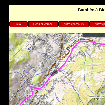
Bambée à Bicy
Biclou
Dossier Veroce
Autres parcours
Autres p