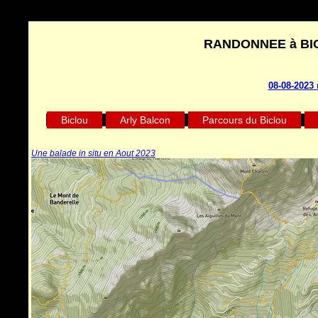
RANDONNEE à BICY
08-08-2023 
Biclou
Arly Balcon
Parcours du Biclou
Une balade in situ en Aout 2023