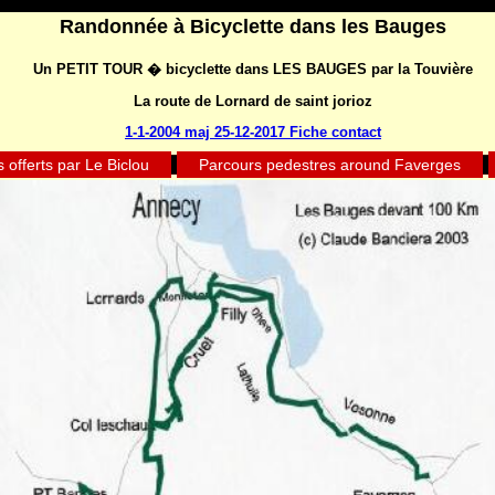
Randonnée à Bicyclette dans les Bauges
Un PETIT TOUR � bicyclette dans LES BAUGES par la Touvière
La route de Lornard de saint jorioz
1-1-2004 maj 25-12-2017 Fiche contact
 offerts par Le Biclou
Parcours pedestres around Faverges