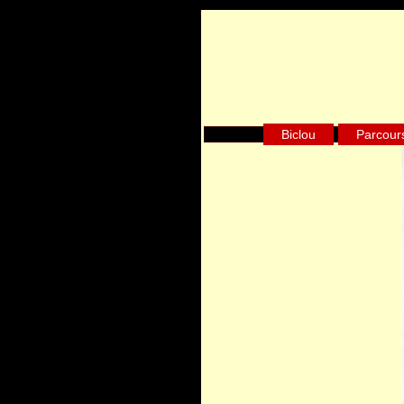
Biclou
Parcours