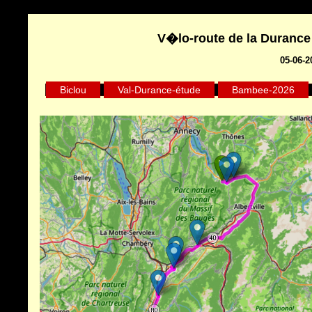
V�lo-route de la Durance 
05-06-2
Biclou
Val-Durance-étude
Bambee-2026