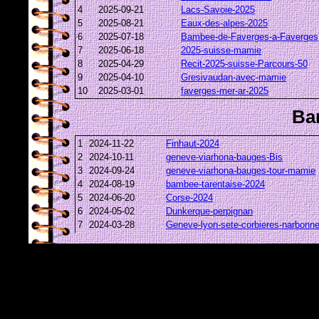
4
2025-09-21
Lacs-Savoie-2025
5
2025-08-21
Eaux-des-alpes-2025
6
2025-07-18
Bambee-de-Faverges-a-Faverges
7
2025-06-18
2025-suisse-mamie
8
2025-04-29
Recit-2025-suisse-Parcours-50
9
2025-04-10
Gresivaudan-avec-mamie
10
2025-03-01
faverges-mer-ar-2025
Ba
1
2024-11-22
Finhaut-2024
2
2024-10-11
geneve-viarhona-bauges-Bis
3
2024-09-24
geneve-viarhona-bauges-tour-mamie
4
2024-08-19
bambee-tarentaise-2024
5
2024-06-20
Corse-2024
6
2024-05-02
Dunkerque-perpignan
7
2024-03-28
Geneve-lyon-sete-corbieres-narbonn
8
2024-03-05
la-mer-2024
9
2024-02-29
Bambee-en-Valais-tour-leman
Ba
1
2023-10-04
Naussac-2023
2
2023-08-15
Italie-2023