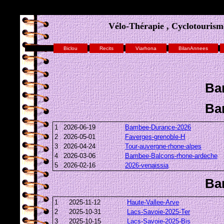
Vélo-Thérapie , Cyclotourisme
Biclou
Recits
Viarhona
BilanAnnees
Ba
Ba
1
2026-06-19
Bambee-Durance-2026
2
2026-05-01
Faverges-grenoble-H
3
2026-04-24
Tour-auvergne-rhone-alpes
4
2026-03-06
Bambee-Balcons-rhone-ardeche
5
2026-02-16
2026-venaissia
Ba
1
2025-11-12
Haute-Vallee-Arve
2
2025-10-31
Lacs-Savoie-2025-Ter
3
2025-10-15
Lacs-Savoie-2025-Bis