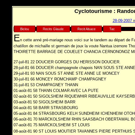
Cyclotourisme : Rando
28-09-2007 m
Biclou
Recits Glaude
Recit Alsace
Tac
E
n cette anné pré-mariage nous voici sur le tandem au départ d
chatillon de michaille st germain de joux la voute Nantua izernore Tho
THOIRETTE BARRAGE DE COUELET CHANCIA CERNONONOZ M
27-juil-81 22 DOUCIER GORGES DU HERISSON DOUCIER.
28-juil-81 66 DOUCIER champagnole chapois NAN SOUS STE AN
29-juil-81 93 NAN SOUS ST ANNE STE ANNE LE MONCEY
30-juil-81 66 MONCEY ROMCHAMP CHAMPAGNEY
31-juil-81 53 CHAMPAGNEY THANN
01-août-81 58 THANN COLMAR AVEC LA PUTE
02-août-81 50 SIGOLSHEIM RIQUEWHIR RIBEAUVILLIE KAYSER
03-août-81 50 SIGOLSHEIM BARR
04-août-81 58 BARR STRASBOURG
05-août-81 84 STRASBOURG KELH SUNDHEIM ICHENHEIM O
06-août-81 70 MARCKOLSHEIM RHIN SAASBACH OBERTAWAL
07-août-81 75 MARCKOLSHEIM ST LOUIS
08-août-81 90 ST LOUIS MOUTIER TAVANNES PIERE PERTHUI